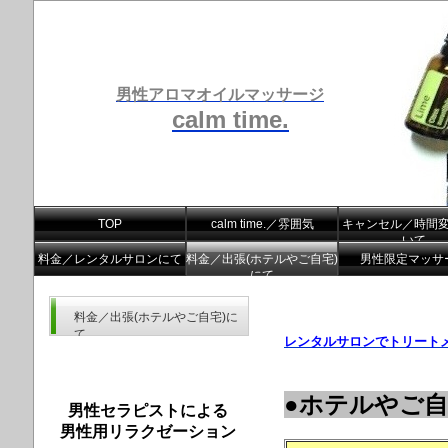
男性アロマオイルマッサージ
calm time.
TOP
calm time.／雰囲気
キャンセル／時間
いて
料金／レンタルサロンにて
料金／出張(ホテルやご自宅)
男性限定マッサ
にて
料金／出張(ホテルやご自宅)に
て
レ
ンタルサロンでトリート
●ホテルやご
男性セラピストによる
男性用リラクゼーション