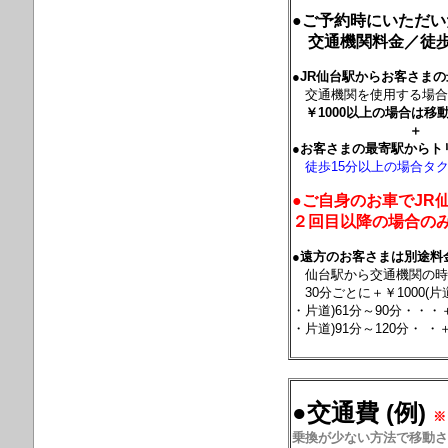
●ご予約時にいただ
交通機関料金／
徒
●JR仙台駅からお客さま
交通機関を使用する場
￥1000以上の場合は移
＋
●お客さまの最寄駅からト
徒歩15分以上の場合タ
●ご自身のお車でJR
２回目以降の場合の
●遠方のお客さまは別途料
仙台駅から交通機関の時
30分ごとに＋￥1000(片
・片道)61分～90分・・・＋
・片道)91分～120分・ ・＋
●交通費 (例)
※
乗換が少ない方法で移動させ