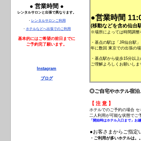
● 営業時間 ●
レンタルサロンと出張で異なります。
●営業時間 11:0
・
レンタルサロンご利用
(移動などを含め仙台駅に
・
ホテルなどへ出張でのご利用
※場所によっては時間調整
基本的にはご希望の前日までに
・基点の駅は「JR仙台駅
ご予約完了願います。
年に数回 東京での出張の
・基点駅から徒歩15分以
ご理解よろしくお願いします。
Instagram
ブログ
◎ご自宅やホテル宿泊
【 注 意 】
ホテルでのご予約の場合 
二人利用が可能な状態でご
「開始時はホテル入口まで」お越
●お客さまからご指定
・
ご利用が多いホテルは。