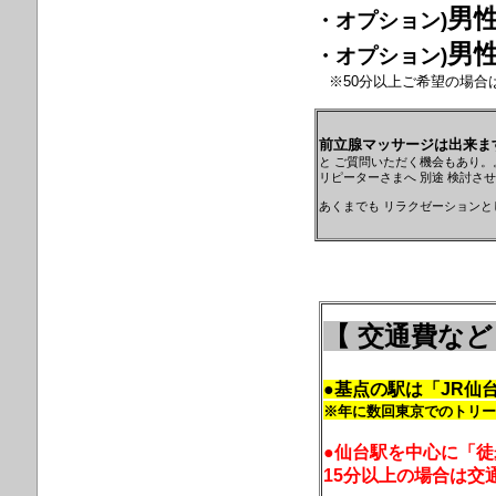
男性
・オプション)
男性
・オプション)
※50分以上ご希望の場合は 
前立腺マッサージは出来ま
と ご質問いただく機会もあり。
リピーターさまへ 別途 検討さ
あくまでも リラクゼーション
【 交通費など
●基点の駅は「JR仙
※年に数回東京でのトリー
●仙台駅を中心に「徒
15分以上の場合は交