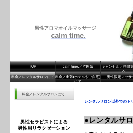
男性アロマオイルマッサージ
calm time.
TOP
calm time.／雰囲気
キャンセル／時間
いて
料金／レンタルサロンにて
料金／出張(ホテルやご自宅)
男性限定マッサ
にて
料金／レンタルサロンにて
レンタルサロン以外でのト
●レンタルサ
男性セラピストによる
男性用リラクゼーション