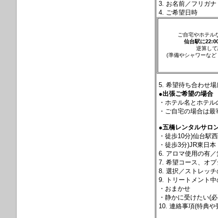
3.
お名前／フリガ
4. ご希望日時
ご自宅やホテル
仙台駅に22:
逆算して
(準備やシャワーなど 
5.
希望待ち合わせ場
●出張ご希望の場合
・ホテル名とホテル
・ご自宅の場合は最寄
●五橋レンタルサロ
・徒歩10分)仙台駅西
・徒歩3分)JR東日
6.
アロマ使用の有／
7.
希望コース、オプ
8.
選択／
ストレッチの
9.
トリートメント中
・おまかせ
・静かに受けたい(必
10. 連絡事項(特典や