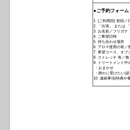
●ご予約フォーム
1. (ご利用回) 初回
2. 「出張」 または
3. お名前／フリガナ
4. ご希望日時
5. 待ち合わせ場所
6. アロマ使用の有／
7. 希望コース、オ
8. ストレッチ 有／無
9. トリートメント中
・おまかせ
・静かに受けたい(必
10. 連絡事項(特典や